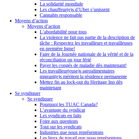
La solidarité mondiale
Les chauffeur(e)s d’Uber s’unissent
Cannabis responsable
Moyens d’action
Moyens d’action
L’abordabilité pour tous
La violence ne fait pas partie de la description de
tâche : Respectez les travailleurs et travailleuses
en première ligne!
Faire de la Journée nationale de la vérité et de la
réconciliation un jour férié
Payer les congés de maladie dès maintenant!
Les travailleur(euse)s agroalimentaires
migrant(e)s méritent la résidence permanente
Mettez fin au lock-out du Heritage Inn dès
maintenant
Se syndiquer
Se syndiquer
Pourquoi les TUAC Canada?
L’avantage du syndicat
Les syndicats en faits
Foire aux questions
Tout sur les syndicats
Industries que nous représentons
Les lieux de travail que nous représentons