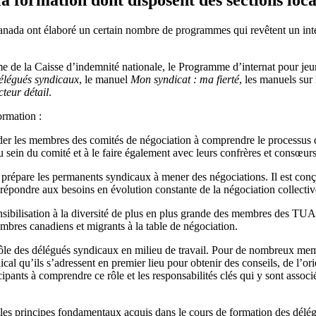
da ont élaboré un certain nombre de programmes qui revêtent un intérêt
e de la Caisse d’indemnité nationale, le Programme d’internat pour jeu
élégués syndicaux
, le manuel
Mon syndicat : ma fierté
, les manuels sur
cteur détail
.
ormation :
der les membres des comités de négociation à comprendre le processus de
au sein du comité et à le faire également avec leurs confrères et consœur
prépare les permanents syndicaux à mener des négociations. Il est conçu
 répondre aux besoins en évolution constante de la négociation collectiv
ensibilisation à la diversité de plus en plus grande des membres des TUA
embres canadiens et migrants à la table de négociation.
ôle des délégués syndicaux en milieu de travail. Pour de nombreux mem
ical qu’ils s’adressent en premier lieu pour obtenir des conseils, de l’o
ipants à comprendre ce rôle et les responsabilités clés qui y sont associ
 les principes fondamentaux acquis dans le cours de formation des délég