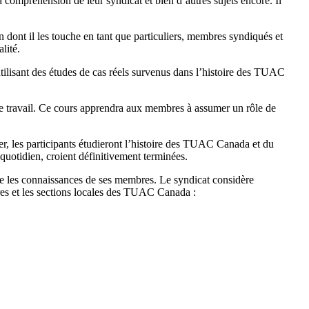
la compréhension de leur syndicat et bien d’autres sujets encore. Il
dont il les touche en tant que particuliers, membres syndiqués et
lité.
utilisant des études de cas réels survenus dans l’histoire des TUAC
 travail. Ce cours apprendra aux membres à assumer un rôle de
er, les participants étudieront l’histoire des TUAC Canada et du
 quotidien, croient définitivement terminées.
re les connaissances de ses membres. Le syndicat considère
res et les sections locales des TUAC Canada :