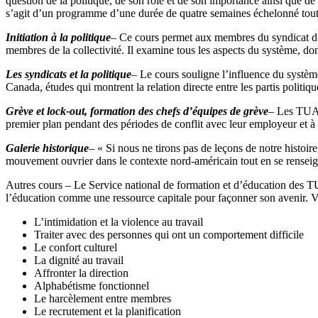
question de la politique, de son rôle et de son importance ainsi que de 
s’agit d’un programme d’une durée de quatre semaines échelonné tout
Initiation à la politique
–
Ce cours permet aux membres du syndicat d’a
membres de la collectivité. Il examine tous les aspects du système, dont
Les syndicats et la politique
–
Le cours souligne l’influence du système
Canada, études qui montrent la relation directe entre les partis politiqu
Grève et lock-out, formation des chefs d’équipes de grève
–
Les TUAC
premier plan pendant des périodes de conflit avec leur employeur et à
Galerie historique
–
« Si nous ne tirons pas de leçons de notre histoi
mouvement ouvrier dans le contexte nord-américain tout en se renseignan
Autres cours – Le Service national de formation et d’éducation des T
l’éducation comme une ressource capitale pour façonner son avenir. V
L’intimidation et la violence au travail
Traiter avec des personnes qui ont un comportement difficile
Le confort culturel
La dignité au travail
Affronter la direction
Alphabétisme fonctionnel
Le harcèlement entre membres
Le recrutement et la planification