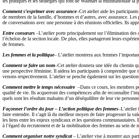
les pratiques et les stratégies qui font de Walmart la multinationale la
Comment s’exprimer avec assurance
–
Cet atelier aide les participant
de membres de la famille, d’hommes et d’autres, avec assurance. Les pa
de conversations avec une personne à des réunions officielles. Ils ap
Entre consœurs
–
L’atelier porte principalement sur l’élimination de
l’échelon de la section locale. De plus, elles partageront leurs expér
de femmes.
Les femmes et la politique
–
L’atelier montrera aux femmes l’importance
Comment se faire un nom
–
Cet atelier donnera une idée du chemin q
une perspective féminine. Il aidera les participants à comprendre que 
venons respectivement. L’atelier se penche également sur les question
Comment mettre le temps nécessaire
–
Dans ce cours, les membres per
qualité de vie. Ils acquerront des compétences afin de reconnaître l’imp
quels sont les résultats malsains d’un déséquilibre de leur vie person
Façonner l’ordre du jour – L’action politique des femmes
–
L’atelier
faire entendre. Il s’agit là du meilleur moyen de faire progresser la val
les liens entre les enjeux syndicaux et les questions communautaires. 
à l’égard du recrutement et de la mobilisation des femmes au sein de no
Comment organiser notre syndicat
–
L’atelier vise à montrer aux par