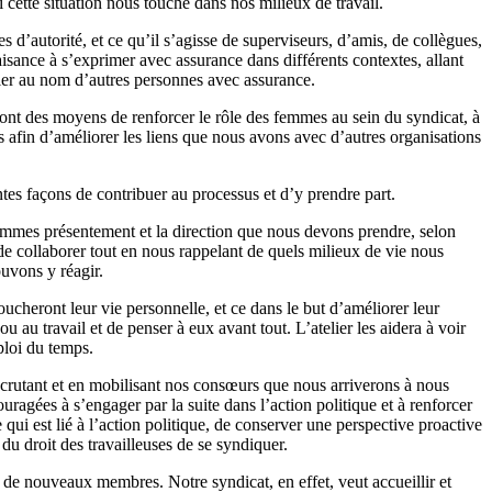
i cette situation nous touche dans nos milieux de travail.
es d’autorité, et ce qu’il s’agisse de superviseurs, d’amis, de collègues,
isance à s’exprimer avec assurance dans différents contextes, allant
rler au nom d’autres personnes avec assurance.
eront des moyens de renforcer le rôle des femmes au sein du syndicat, à
s afin d’améliorer les liens que nous avons avec d’autres organisations
ntes façons de contribuer au processus et d’y prendre part.
mmes présentement et la direction que nous devons prendre, selon
 de collaborer tout en nous rappelant de quels milieux de vie nous
uvons y réagir.
cheront leur vie personnelle, et ce dans le but d’améliorer leur
 au travail et de penser à eux avant tout. L’atelier les aidera à voir
ploi du temps.
ecrutant et en mobilisant nos consœurs que nous arriverons à nous
couragées à s’engager par la suite dans l’action politique et à renforcer
ui est lié à l’action politique, de conserver une perspective proactive
du droit des travailleuses de se syndiquer.
t de nouveaux membres. Notre syndicat, en effet, veut accueillir et