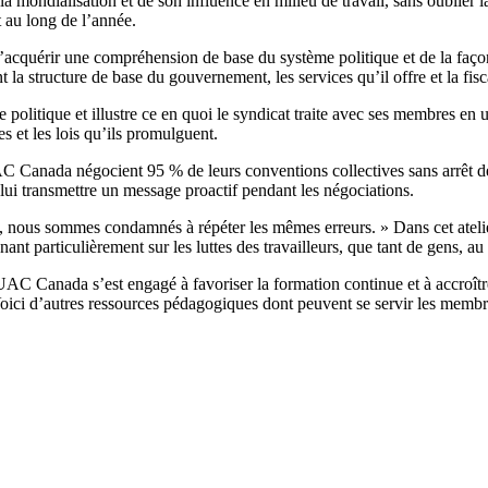
la mondialisation et de son influence en milieu de travail, sans oublier 
 au long de l’année.
cquérir une compréhension de base du système politique et de la façon 
 la structure de base du gouvernement, les services qu’il offre et la fisca
 politique et illustre ce en quoi le syndicat traite avec ses membres en 
es et les lois qu’ils promulguent.
 Canada négocient 95 % de leurs conventions collectives sans arrêt de
 lui transmettre un message proactif pendant les négociations.
re, nous sommes condamnés à répéter les mêmes erreurs. » Dans cet ateli
t particulièrement sur les luttes des travailleurs, que tant de gens, au
UAC Canada s’est engagé à favoriser la formation continue et à accroît
oici d’autres ressources pédagogiques dont peuvent se servir les memb