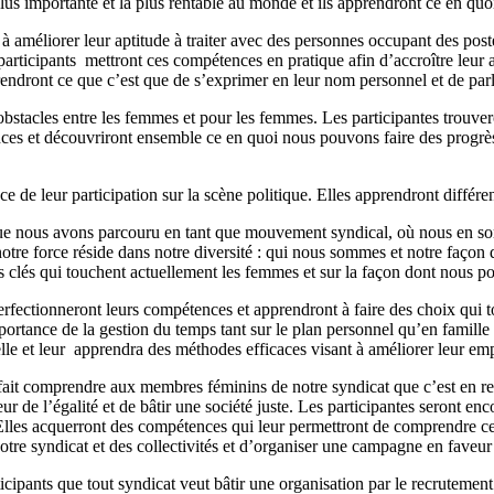
 plus importante et la plus rentable au monde et ils apprendront ce en quo
s à améliorer leur aptitude à traiter avec des personnes occupant des post
rticipants mettront ces compétences en pratique afin d’accroître leur a
prendront ce que c’est que de s’exprimer en leur nom personnel et de pa
s obstacles entre les femmes et pour les femmes. Les participantes trouv
iences et découvriront ensemble ce en quoi nous pouvons faire des progrè
 de leur participation sur la scène politique. Elles apprendront différe
ue nous avons parcouru en tant que mouvement syndical, où nous en so
notre force réside dans notre diversité : qui nous sommes et notre façon
s clés qui touchent actuellement les femmes et sur la façon dont nous po
fectionneront leurs compétences et apprendront à faire des choix qui tou
ortance de la gestion du temps tant sur le plan personnel qu’en famille ou
nelle et leur apprendra des méthodes efficaces visant à améliorer leur em
 fait comprendre aux membres féminins de notre syndicat que c’est en r
eur de l’égalité et de bâtir une société juste. Les participantes seront en
Elles acquerront des compétences qui leur permettront de comprendre ce q
tre syndicat et des collectivités et d’organiser une campagne en faveur 
ticipants que tout syndicat veut bâtir une organisation par le recrutemen