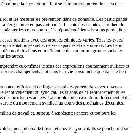
qué, comme la façon dont il faut se comporter aux réunions avec la
 la loi et les mesures de prévention dans ce domaine. Les participantes
il à l’ergonomie en passant par l’efficacité des comités en milieu de
t adapter les cours pour qu’ils répondent à leurs besoins particuliers.
t ses relations avec des groupes ethniques variés. Tous les types
son orientation sexuelle, de ses capacités et de son sexe. Les liens
découvrir les liens entre l’identité de son propre groupe social et
ur les autres.
t à comprendre eux-mêmes le sens des expressions couramment utilisées et
citer des changements tant dans leur vie personnelle que dans le lieu
utement efficace et de forger de solides partenariats avec diverses
t le renouvellement du syndicat, les raisons de ce renforcement et les
cours des prochaines années. La double dimension du renforcement et du
t la survie du mouvement syndical au cours des prochaines décennies.
ieu de travail et, surtout, à représenter encore et toujours les
lités, nos milieux de travail et chez le syndicat. Ils se pencheront sur