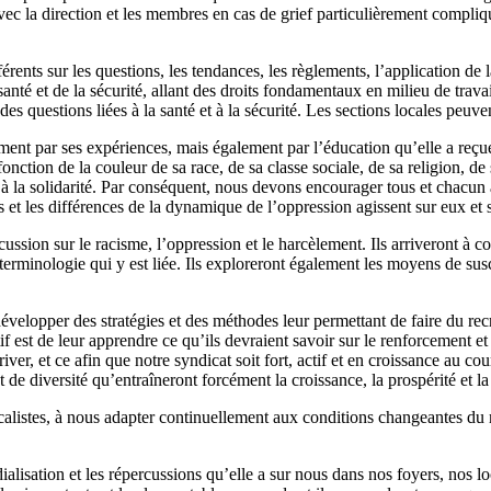
avec la direction et les membres en cas de grief particulièrement compli
érents sur les questions, les tendances, les règlements, l’application de
santé et de la sécurité, allant des droits fondamentaux en milieu de trava
 questions liées à la santé et à la sécurité. Les sections locales peuven
t par ses expériences, mais également par l’éducation qu’elle a reçue e
ction de la couleur de sa race, de sa classe sociale, de sa religion, de 
à la solidarité. Par conséquent, nous devons encourager tous et chacun à 
et les différences de la dynamique de l’oppression agissent sur eux et s
 discussion sur le racisme, l’oppression et le harcèlement. Ils arriveron
 terminologie qui y est liée. Ils exploreront également les moyens de sus
évelopper des stratégies et des méthodes leur permettant de faire du recr
ctif est de leur apprendre ce qu’ils devraient savoir sur le renforcement e
ver, et ce afin que notre syndicat soit fort, actif et en croissance au 
et de diversité qu’entraîneront forcément la croissance, la prospérité e
alistes, à nous adapter continuellement aux conditions changeantes du mil
lisation et les répercussions qu’elle a sur nous dans nos foyers, nos loca