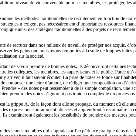
blir un niveau de vie convenable pour ses membres, les protéger, les aider
xamine les méthodes traditionnelles de recrutement en fonction de nouvel
es stratégies n’exigent pas nécessairement d’importantes ressources financ
njugue ainsi des stratégies traditionnelles à des projets de recrutemen
ité de recruter dans nos milieux de travail, de protéger nos acquis, d’
erver les gains que nous avons remportés à la suite de longues luttes p
alisation sur la société.
ortant de savoir prendre de bonnes notes, ils découvriront certaines techn
ntre les collègues, les membres, les superviseurs et le public. Parce qu’on
ur y arriver, il faut savoir écouter. La prise de notes se fonde sur l’ha
rie, de composer une lettre d’amour, de rédiger une composition ou d’écri
 Prendre » des notes peut ressembler à de la simple compilation, une acti
en prendre des notes n’ignorent pas toute la complexité du processus ni 
est la grippe A, de la façon dont elle se propage, du moment où elle atte
des expressions couramment utilisées et apprendront à reconnaître la co
 Ils examineront également les possibilités de prendre des mesures pour
on des jeunes membres qui s’appuie sur l’expérience pratique dans des