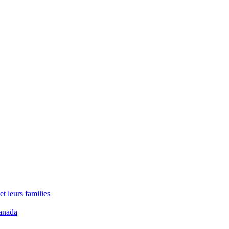
t leurs families
anada