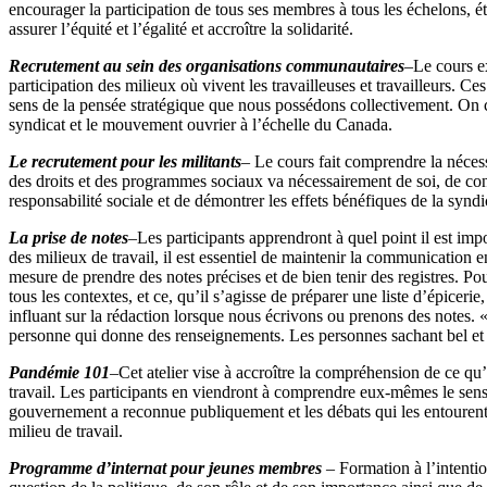
encourager la participation de tous ses membres à tous les échelons, éta
assurer l’équité et l’égalité et accroître la solidarité.
Recrutement au sein des organisations communautaires
–
Le cours e
participation des milieux où vivent les travailleuses et travailleurs. C
sens de la pensée stratégique que nous possédons collectivement. On co
syndicat et le mouvement ouvrier à l’échelle du Canada.
Le recrutement pour les militants
–
Le cours fait comprendre la nécess
des droits et des programmes sociaux va nécessairement de soi, de cons
responsabilité sociale et de démontrer les effets bénéfiques de la syndic
La prise de notes
–
Les participants apprendront à quel point il est imp
des milieux de travail, il est essentiel de maintenir la communication e
mesure de prendre des notes précises et de bien tenir des registres. Po
tous les contextes, et ce, qu’il s’agisse de préparer une liste d’épice
influant sur la rédaction lorsque nous écrivons ou prenons des notes. «
personne qui donne des renseignements. Les personnes sachant bel et bi
Pandémie 101
–
Cet atelier vise à accroître la compréhension de ce qu’
travail. Les participants en viendront à comprendre eux-mêmes le sens 
gouvernement a reconnue publiquement et les débats qui les entourent.
milieu de travail.
Programme d’internat pour jeunes membres
–
Formation à l’intenti