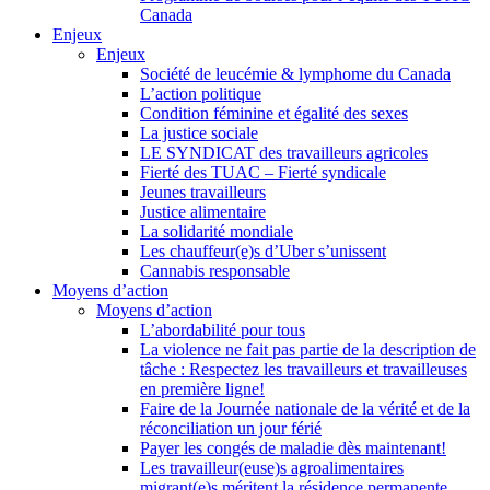
Canada
Enjeux
Enjeux
Société de leucémie & lymphome du Canada
L’action politique
Condition féminine et égalité des sexes
La justice sociale
LE SYNDICAT des travailleurs agricoles
Fierté des TUAC – Fierté syndicale
Jeunes travailleurs
Justice alimentaire
La solidarité mondiale
Les chauffeur(e)s d’Uber s’unissent
Cannabis responsable
Moyens d’action
Moyens d’action
L’abordabilité pour tous
La violence ne fait pas partie de la description de
tâche : Respectez les travailleurs et travailleuses
en première ligne!
Faire de la Journée nationale de la vérité et de la
réconciliation un jour férié
Payer les congés de maladie dès maintenant!
Les travailleur(euse)s agroalimentaires
migrant(e)s méritent la résidence permanente