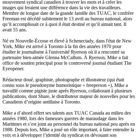
mouvement syndical canadien à trouver les mots et à créer les
images qui feraient une différence dans la vie des travailleurs.
Membre de longue date de la grande famille des TUAC, le confrère
Freeman est décédé subitement le 13 avril au bureau national, alors
qu’il accomplissait ce à quoi il était destiné et qu’il aimait tant. Il
avait 55 ans.
Né en Nouvelle-Écosse et élevé à Schenectady, dans l'état de New
York, Mike est arrivé à Toronto à la fin des années 1970 pour
étudier le journalisme à l'université Ryerson où il a rencontré sa
partenaire bien-aimée Glenna McCallum. À Ryerson, Mike a fait
office de soutien principal pour le controversé journal étudiant The
Eyeopener.
Rédacteur doué, graphiste, photographe et illustrateur (qui était
connu sous le pseudonyme humoristique « freeperson »), Mike a
travaillé comme pigiste juste après Ryerson, collaborant à plusieurs
publications, dont Share, le distributeur majeur de nouvelles pour les
Canadiens d’origine antillaise à Toronto.
Mike a d’abord offert ses talents aux TUAC Canada au milieu des
années 1980, lors des fameuses guerres de maraudage dans les
Maritimes et s’est joint au personnel du bureau national peu après en
1988. Depuis lors, Mike a joué un rôle important, à faire entendre la
voix et à développer l’identité du syndicat en dévouant son