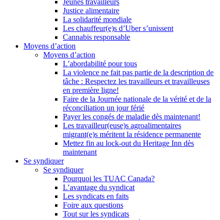
Jeunes travailleurs
Justice alimentaire
La solidarité mondiale
Les chauffeur(e)s d’Uber s’unissent
Cannabis responsable
Moyens d’action
Moyens d’action
L’abordabilité pour tous
La violence ne fait pas partie de la description de
tâche : Respectez les travailleurs et travailleuses
en première ligne!
Faire de la Journée nationale de la vérité et de la
réconciliation un jour férié
Payer les congés de maladie dès maintenant!
Les travailleur(euse)s agroalimentaires
migrant(e)s méritent la résidence permanente
Mettez fin au lock-out du Heritage Inn dès
maintenant
Se syndiquer
Se syndiquer
Pourquoi les TUAC Canada?
L’avantage du syndicat
Les syndicats en faits
Foire aux questions
Tout sur les syndicats