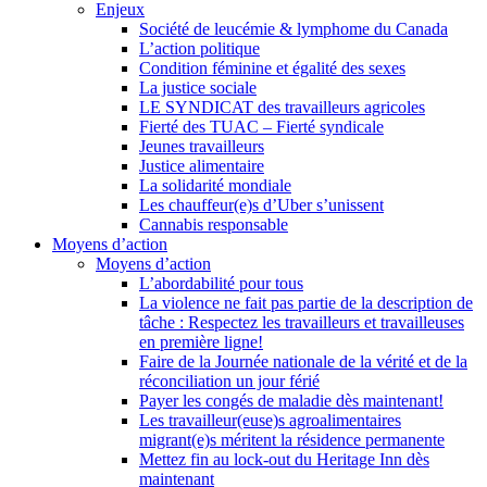
Enjeux
Société de leucémie & lymphome du Canada
L’action politique
Condition féminine et égalité des sexes
La justice sociale
LE SYNDICAT des travailleurs agricoles
Fierté des TUAC – Fierté syndicale
Jeunes travailleurs
Justice alimentaire
La solidarité mondiale
Les chauffeur(e)s d’Uber s’unissent
Cannabis responsable
Moyens d’action
Moyens d’action
L’abordabilité pour tous
La violence ne fait pas partie de la description de
tâche : Respectez les travailleurs et travailleuses
en première ligne!
Faire de la Journée nationale de la vérité et de la
réconciliation un jour férié
Payer les congés de maladie dès maintenant!
Les travailleur(euse)s agroalimentaires
migrant(e)s méritent la résidence permanente
Mettez fin au lock-out du Heritage Inn dès
maintenant