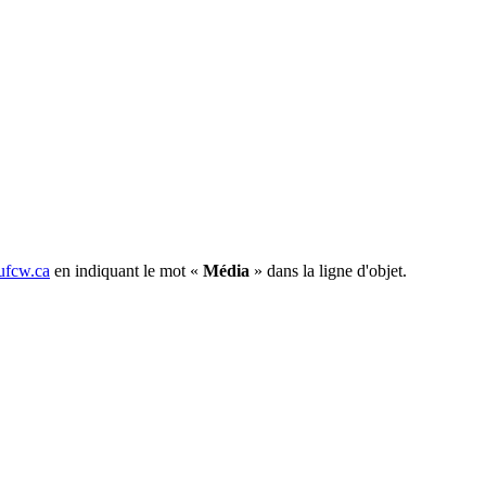
fcw.ca
en indiquant le mot «
Média
» dans la ligne d'objet.