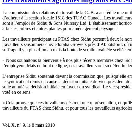
La commission des relations du travail de la C.-B. a accrédité une unité
d’adhérer à la section locale 1518 des TUAC Canada. Les travailleur
sont à l’emploi de Sidhu & Sons Nursery Ltd. L’établissement horticol
arbustes, arbres et autres plantes pour aménagement paysager.
Les travailleurs participant au PTAS chez Sidhu portent à deux le nomb
travailleurs saisonniers chez Floralia Growers près d’Abbotsford, où un
suffrage il y a plus d’un an mais la boîte de scrutin avait été scellée 
« Nous souhaitons la bienvenue à nos plus récents membres chez Sidhu
l’employeur. Mais en bout de ligne, ces travailleurs ont su défendre l
L’entreprise Sidhu soutenait devant la commission que, puisqu’elle em
le syndicat eut remis en cause la décision initiale du vice-président de
suite annulé sa décision initiale en faveur du syndicat. Le vice-présid
voté en ce sens.
« Cela prouve que ces travailleurs désirent une représentation, et qu
travailleurs du PTAS chez Sidhu, et pour tous les travailleurs agricole
o
Vol. X, n
9, le 8 mars 2010