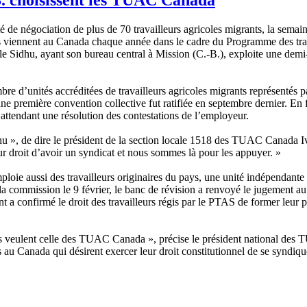
 de négociation de plus de 70 travailleurs agricoles migrants, la semaine
s viennent au Canada chaque année dans le cadre du Programme des trav
e Sidhu, ayant son bureau central à Mission (C.-B.), exploite une demi-
re d’unités accréditées de travailleurs agricoles migrants représentés pa
e première convention collective fut ratifiée en septembre dernier. En f
en attendant une résolution des contestations de l’employeur.
 », de dire le président de la section locale 1518 des TUAC Canada Ivan
eur droit d’avoir un syndicat et nous sommes là pour les appuyer. »
ploie aussi des travailleurs originaires du pays, une unité indépendante
 la commission le 9 février, le banc de révision a renvoyé le jugement au
ent a confirmé le droit des travailleurs régis par le PTAS de former leur
’ils veulent celle des TUAC Canada », précise le président national des
s au Canada qui désirent exercer leur droit constitutionnel de se syndiq