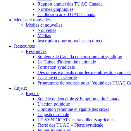
Rapport annuel des TUAC Canada
Normes graphiques
L’adhésion aux TUAC Canada
Médias et nouvelles
Médias et nouvelles
Nouvelles
Médias
Inscription pour nouvelles en direct
Ressources
Ressources
Soutenez le Canada en consommant syndiqué
La Caisse d'indemnité nationale
Formation syndicale
Des rabais exclusifs pour les membres du syndicat e
La santé et la sécurité
Programme de bourses pour l’équité des TUAC C
Enjeux
Enjeux
Société de leucémie & lymphome du Canada
L’action politique
Condition féminine et égalité des sexes
La justice sociale
LE SYNDICAT des travailleurs agricoles
Fierté des TUAC – Fierté syndicale
Jeunes travailleurs