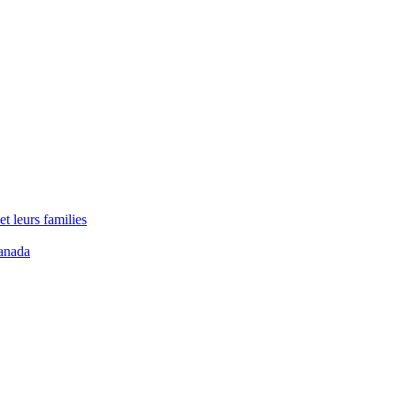
t leurs families
anada