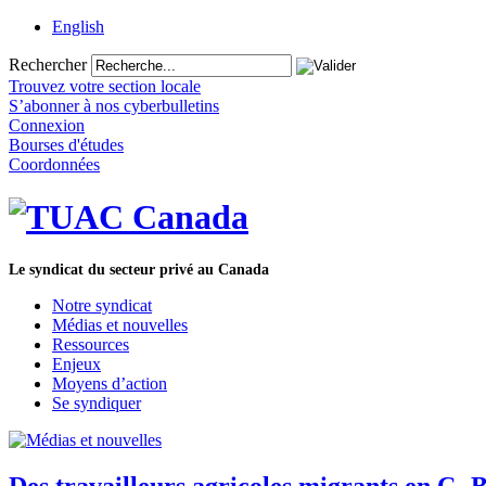
English
Rechercher
Trouvez votre section locale
S’abonner à nos cyberbulletins
Connexion
Bourses d'études
Coordonnées
Le syndicat du secteur privé au Canada
Notre syndicat
Médias et nouvelles
Ressources
Enjeux
Moyens d’action
Se syndiquer
Des travailleurs agricoles migrants en C.-