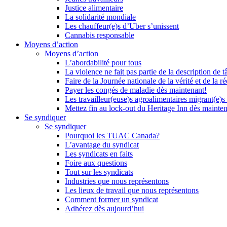
Justice alimentaire
La solidarité mondiale
Les chauffeur(e)s d’Uber s’unissent
Cannabis responsable
Moyens d’action
Moyens d’action
L’abordabilité pour tous
La violence ne fait pas partie de la description de t
Faire de la Journée nationale de la vérité et de la ré
Payer les congés de maladie dès maintenant!
Les travailleur(euse)s agroalimentaires migrant(e)s
Mettez fin au lock-out du Heritage Inn dès mainte
Se syndiquer
Se syndiquer
Pourquoi les TUAC Canada?
L’avantage du syndicat
Les syndicats en faits
Foire aux questions
Tout sur les syndicats
Industries que nous représentons
Les lieux de travail que nous représentons
Comment former un syndicat
Adhérez dès aujourd’hui