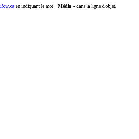
fcw.ca
en indiquant le mot «
Média
» dans la ligne d'objet.