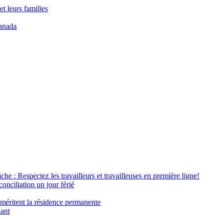
t leurs families
anada
âche : Respectez les travailleurs et travailleuses en première ligne!
conciliation un jour férié
 méritent la résidence permanente
nant