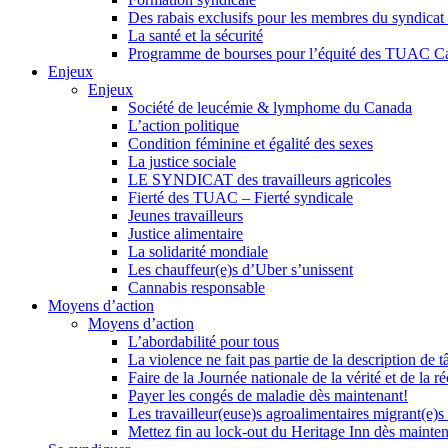
Des rabais exclusifs pour les membres du syndicat e
La santé et la sécurité
Programme de bourses pour l’équité des TUAC C
Enjeux
Enjeux
Société de leucémie & lymphome du Canada
L’action politique
Condition féminine et égalité des sexes
La justice sociale
LE SYNDICAT des travailleurs agricoles
Fierté des TUAC – Fierté syndicale
Jeunes travailleurs
Justice alimentaire
La solidarité mondiale
Les chauffeur(e)s d’Uber s’unissent
Cannabis responsable
Moyens d’action
Moyens d’action
L’abordabilité pour tous
La violence ne fait pas partie de la description de t
Faire de la Journée nationale de la vérité et de la ré
Payer les congés de maladie dès maintenant!
Les travailleur(euse)s agroalimentaires migrant(e)s
Mettez fin au lock-out du Heritage Inn dès mainte