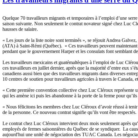
Quelque 70 travailleurs migrants et temporaires à l’emploi d’une serre 
saison suivante. Non seulement le contrat novateur signé chez Luc Cléro
hausses de salaire.
« Les jours de la liste noire sont terminés », se réjouit Andrea Galve
(ATA) à Saint-Rémi (Québec). « Ces travailleurs peuvent maintenant déf
pendant que le gouvernement Harper et les consulats font semblant de ne
Les travailleurs mexicains et guatémaltèques à l’emploi de Luc Clérou
ces travailleurs en juillet dernier, après que la majorité d’entre eux s
canadiens aussi bien que des travailleurs migrants dans diverses ent
10 centres de soutien pour travailleurs agricoles à travers le Canada,
« Cette première convention collective chez Luc Cléroux représente un
qui les amène ici puis les abandonne à la porte de la ferme pour qu’il
« Nous félicitons les membres chez Luc Cléroux d’avoir réussi à tenir t
de la personne. Ce nouveau contrat signifie qu’ils vont être respectés.
Le contrat chez Luc Cléroux intervient deux mois seulement après qu'un
employés de fermes saisonnières du Québec de se syndiquer. La caus
aujourd'hui une unité de négociation des TUAC Canada. Les négociatio