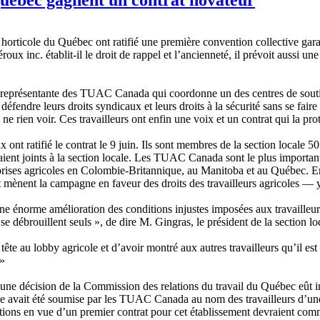
horticole du Québec ont ratifié une première convention collective garant
ux inc. établit-il le droit de rappel et l’ancienneté, il prévoit aussi u
z, représentante des TUAC Canada qui coordonne un des centres de soutien
endre leurs droits syndicaux et leurs droits à la sécurité sans se faire
 rien voir. Ces travailleurs ont enfin une voix et un contrat qui la pro
x ont ratifié le contrat le 9 juin. Ils sont membres de la section loc
’étaient joints à la section locale. Les TUAC Canada sont le plus importan
reprises agricoles en Colombie-Britannique, au Manitoba et au Québec. 
 et mènent la campagne en faveur des droits des travailleurs agricoles — 
e énorme amélioration des conditions injustes imposées aux travailleur
s se débrouillent seuls », de dire M. Gingras, le président de la sectio
ête au lobby agricole et d’avoir montré aux autres travailleurs qu’il est
 »
e décision de la Commission des relations du travail du Québec eût infir
e avait été soumise par les TUAC Canada au nom des travailleurs d’un
ns en vue d’un premier contrat pour cet établissement devraient comme