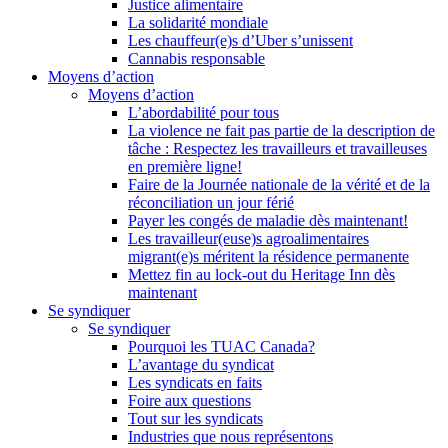
Justice alimentaire
La solidarité mondiale
Les chauffeur(e)s d’Uber s’unissent
Cannabis responsable
Moyens d’action
Moyens d’action
L’abordabilité pour tous
La violence ne fait pas partie de la description de
tâche : Respectez les travailleurs et travailleuses
en première ligne!
Faire de la Journée nationale de la vérité et de la
réconciliation un jour férié
Payer les congés de maladie dès maintenant!
Les travailleur(euse)s agroalimentaires
migrant(e)s méritent la résidence permanente
Mettez fin au lock-out du Heritage Inn dès
maintenant
Se syndiquer
Se syndiquer
Pourquoi les TUAC Canada?
L’avantage du syndicat
Les syndicats en faits
Foire aux questions
Tout sur les syndicats
Industries que nous représentons