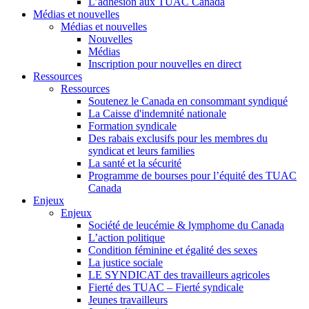
L’adhésion aux TUAC Canada
Médias et nouvelles
Médias et nouvelles
Nouvelles
Médias
Inscription pour nouvelles en direct
Ressources
Ressources
Soutenez le Canada en consommant syndiqué
La Caisse d'indemnité nationale
Formation syndicale
Des rabais exclusifs pour les membres du
syndicat et leurs families
La santé et la sécurité
Programme de bourses pour l’équité des TUAC
Canada
Enjeux
Enjeux
Société de leucémie & lymphome du Canada
L’action politique
Condition féminine et égalité des sexes
La justice sociale
LE SYNDICAT des travailleurs agricoles
Fierté des TUAC – Fierté syndicale
Jeunes travailleurs