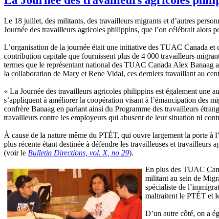
Le 18 juillet, des militants, des travailleurs migrants et d’autres pers
Journée des travailleurs agricoles philippins, que l’on célébrait alors p
L’organisation de la journée était une initiative des TUAC Canada et d
contribution capitale que fournissent plus de 4 000 travailleurs migran
termes que le représentant national des TUAC Canada Alex Banaag a décri
la collaboration de Mary et Rene Vidal, ces derniers travaillant au c
« La Journée des travailleurs agricoles philippins est également une au
s’appliquent à améliorer la coopération visant à l’émancipation des mig
confrère Banaag en parlant ainsi du Programme des travailleurs étran
travailleurs contre les employeurs qui abusent de leur situation ni cont
À cause de la nature même du PTÉT, qui ouvre largement la porte à l
plus récente étant destinée à défendre les travailleuses et travailleu
(voir le
Bulletin Directions, vol. X, no 29
).
En plus des TUAC Canada
militant au sein de Migr
spécialiste de l’immigra
maltraitent le PTÉT et le
D’un autre côté, on a ég