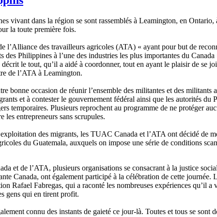
onnes vivant dans la région se sont rassemblés à Leamington, en Ontario, 
our la toute première fois.
e l’Alliance des travailleurs agricoles (ATA) « ayant pour but de reconn
ts des Philippines à l’une des industries les plus importantes du Canada 
t le tout, qu’il a aidé à coordonner, tout en ayant le plaisir de se joi
entre de l’ATA à Leamington.
tre bonne occasion de réunir l’ensemble des militantes et des militants a
rants et à contester le gouvernement fédéral ainsi que les autorités du 
gers temporaires. Plusieurs reprochent au programme de ne protéger au
re les entrepreneurs sans scrupules.
’exploitation des migrants, les TUAC Canada et l’ATA ont décidé de me
rs agricoles du Guatemala, auxquels on impose une série de conditions sc
 et de l’ATA, plusieurs organisations se consacrant à la justice socia
ante Canada, ont également participé à la célébration de cette journée.
tion Rafael Fabregas, qui a raconté les nombreuses expériences qu’il a vé
s gens qui en tirent profit.
alement connu des instants de gaieté ce jour-là. Toutes et tous se sont