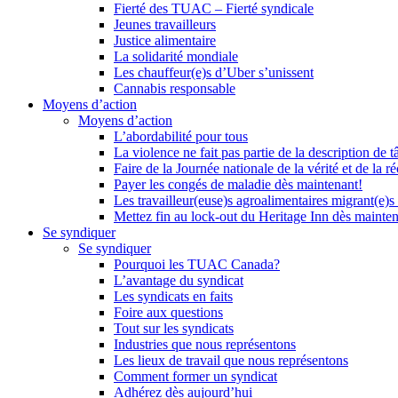
Fierté des TUAC – Fierté syndicale
Jeunes travailleurs
Justice alimentaire
La solidarité mondiale
Les chauffeur(e)s d’Uber s’unissent
Cannabis responsable
Moyens d’action
Moyens d’action
L’abordabilité pour tous
La violence ne fait pas partie de la description de t
Faire de la Journée nationale de la vérité et de la ré
Payer les congés de maladie dès maintenant!
Les travailleur(euse)s agroalimentaires migrant(e)s
Mettez fin au lock-out du Heritage Inn dès mainte
Se syndiquer
Se syndiquer
Pourquoi les TUAC Canada?
L’avantage du syndicat
Les syndicats en faits
Foire aux questions
Tout sur les syndicats
Industries que nous représentons
Les lieux de travail que nous représentons
Comment former un syndicat
Adhérez dès aujourd’hui