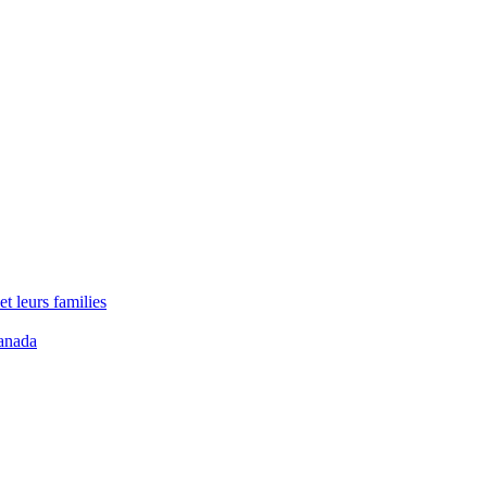
t leurs families
anada