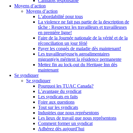
Cannabis responsable
Moyens d’action
Moyens d’action
L’abordabilité pour tous
La violence ne fait pas partie de la description de
tâche : Respectez les travailleurs et travailleuses
en première ligne!
Faire de la Journée nationale de la vérité et de la
réconciliation un jour férié
Payer les congés de maladie dès maintenant!
Les travailleur(euse)s agroalimentaires
migrant(e)s méritent la résidence permanente
Mettez fin au lock-out du Heritage Inn dès
maintenant
Se syndiquer
Se syndiquer
Pourquoi les TUAC Canada?
L’avantage du syndicat
Les syndicats en faits
Foire aux questions
Tout sur les syndicats
Industries que nous représentons
Les lieux de travail que nous représentons
Comment former un syndicat
Adhérez dès aujourd’hui