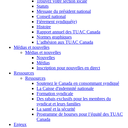
Trouvez votre section locale
Statuts
Message du président national
Conseil national
Fièrement syndiqué(e)
Histoire
Rapport annuel des TUAC Canada
Normes graphiques
L’adhésion aux TUAC Canada
Médias et nouvelles
Médias et nouvelles
Nouvelles
Médias
Inscription pour nouvelles en direct
Ressources
Ressources
Soutenez le Canada en consommant syndiqué
La Caisse d'indemnité nationale
Formation syndicale
Des rabais exclusifs pour les membres du
syndicat et leurs families
La santé et la sécurité
Programme de bourses pour l’équité des TUAC
Canada
Enjeux