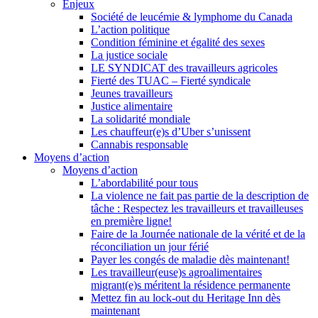
Enjeux
Société de leucémie & lymphome du Canada
L’action politique
Condition féminine et égalité des sexes
La justice sociale
LE SYNDICAT des travailleurs agricoles
Fierté des TUAC – Fierté syndicale
Jeunes travailleurs
Justice alimentaire
La solidarité mondiale
Les chauffeur(e)s d’Uber s’unissent
Cannabis responsable
Moyens d’action
Moyens d’action
L’abordabilité pour tous
La violence ne fait pas partie de la description de
tâche : Respectez les travailleurs et travailleuses
en première ligne!
Faire de la Journée nationale de la vérité et de la
réconciliation un jour férié
Payer les congés de maladie dès maintenant!
Les travailleur(euse)s agroalimentaires
migrant(e)s méritent la résidence permanente
Mettez fin au lock-out du Heritage Inn dès
maintenant