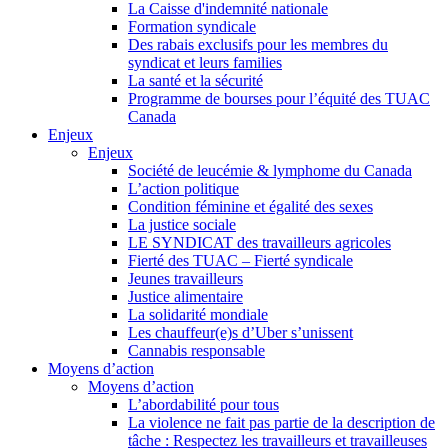
La Caisse d'indemnité nationale
Formation syndicale
Des rabais exclusifs pour les membres du
syndicat et leurs families
La santé et la sécurité
Programme de bourses pour l’équité des TUAC
Canada
Enjeux
Enjeux
Société de leucémie & lymphome du Canada
L’action politique
Condition féminine et égalité des sexes
La justice sociale
LE SYNDICAT des travailleurs agricoles
Fierté des TUAC – Fierté syndicale
Jeunes travailleurs
Justice alimentaire
La solidarité mondiale
Les chauffeur(e)s d’Uber s’unissent
Cannabis responsable
Moyens d’action
Moyens d’action
L’abordabilité pour tous
La violence ne fait pas partie de la description de
tâche : Respectez les travailleurs et travailleuses