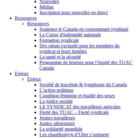
Nouvelles
Médias
Inscription pour nouvelles en direct
Ressources
Ressources
Soutenez le Canada en consommant syndiqué
La Caisse d'indemnité nationale
Formation syndicale
Des rabais exclusifs pour les membres du
syndicat et leurs families
La santé et la sécurité
Programme de bourses pour l’équité des TUAC
Canada
Enjeux
Enjeux
Société de leucémie & lymphome du Canada
L’action politique
Condition féminine et égalité des sexes
La justice sociale
LE SYNDICAT des travailleurs agricoles
Fierté des TUAC – Fierté syndicale
Jeunes travailleurs
Justice alimentaire
La solidarité mondiale
Les chauffeur(e)s d’Uber s’unissent