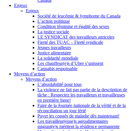
Canada
Enjeux
Enjeux
Société de leucémie & lymphome du Canada
L’action politique
Condition féminine et égalité des sexes
La justice sociale
LE SYNDICAT des travailleurs agricoles
Fierté des TUAC – Fierté syndicale
Jeunes travailleurs
Justice alimentaire
La solidarité mondiale
Les chauffeur(e)s d’Uber s’unissent
Cannabis responsable
Moyens d’action
Moyens d’action
L’abordabilité pour tous
La violence ne fait pas partie de la description de
tâche : Respectez les travailleurs et travailleuses
en première ligne!
Faire de la Journée nationale de la vérité et de la
réconciliation un jour férié
Payer les congés de maladie dès maintenant!
Les travailleur(euse)s agroalimentaires
migrant(e)s méritent la résidence permanente