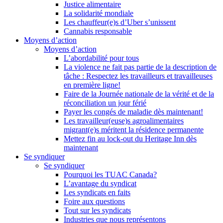
Justice alimentaire
La solidarité mondiale
Les chauffeur(e)s d’Uber s’unissent
Cannabis responsable
Moyens d’action
Moyens d’action
L’abordabilité pour tous
La violence ne fait pas partie de la description de
tâche : Respectez les travailleurs et travailleuses
en première ligne!
Faire de la Journée nationale de la vérité et de la
réconciliation un jour férié
Payer les congés de maladie dès maintenant!
Les travailleur(euse)s agroalimentaires
migrant(e)s méritent la résidence permanente
Mettez fin au lock-out du Heritage Inn dès
maintenant
Se syndiquer
Se syndiquer
Pourquoi les TUAC Canada?
L’avantage du syndicat
Les syndicats en faits
Foire aux questions
Tout sur les syndicats
Industries que nous représentons