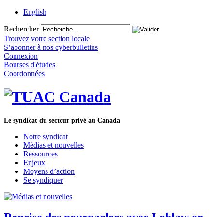
English
Rechercher
Trouvez votre section locale
S’abonner à nos cyberbulletins
Connexion
Bourses d'études
Coordonnées
Le syndicat du secteur privé au Canada
Notre syndicat
Médias et nouvelles
Ressources
Enjeux
Moyens d’action
Se syndiquer
Reprise des pourparlers avec Loblaw en