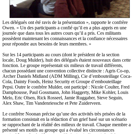
Les délégués ont été ravis de la présentation », rapporte le confrère
Owen. « Un des participants a confié qu’il en a plus appris en une
journée que dans tous les autres cours qu’il a pris. Ces militants
possèdent maintenant les connaissances et la confiance nécessaires
pour répondre aux besoins de leurs membres. »
Sur les 14 participants au cours (dont le président de la section
locale, Doug Mulder), huit des délégués étaient nouveaux dans cette
fonction. Le groupe représentait six milieux de travail différents,
chacun possédant une convention collective distincte : Agris Co-op,
Archer Daniels Midland (ADM Milling), Cie d’embouteillage Coca-
Cola, Dainty Foods, Heinz Security et Groupe d’embouteillage
Pepsi. Outre le confrère Mulder, ont participé : Nicole Coulter, Fred
Damphousse, Paul Gossmann, John Haggerty, Mike Kohler, Louis
Melo, Eric Olsen, Rick Rosseel, Jamie Ruggaber, Steve Seguin,
Alex Shaw, Tim Vandenriessche et Pete Zuiderveen.
Le confrère Noonan précise qu’une des activités très prisées de la
formation consistait en la rédaction d’un grief basé sur un scénario
se rapprochant de la réalité des milieux de travail. Chaque membre a
présenté ses motifs au groupe qui a évalué les circonstances