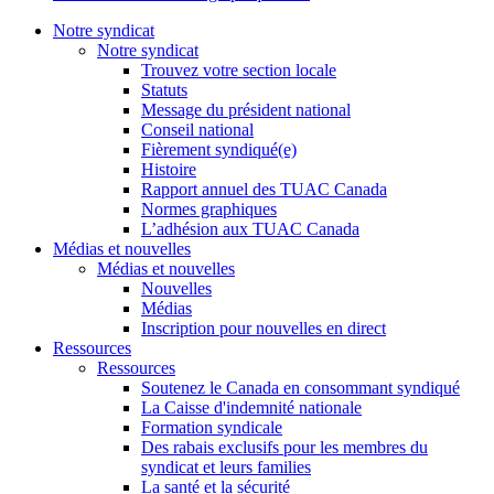
Notre syndicat
Notre syndicat
Trouvez votre section locale
Statuts
Message du président national
Conseil national
Fièrement syndiqué(e)
Histoire
Rapport annuel des TUAC Canada
Normes graphiques
L’adhésion aux TUAC Canada
Médias et nouvelles
Médias et nouvelles
Nouvelles
Médias
Inscription pour nouvelles en direct
Ressources
Ressources
Soutenez le Canada en consommant syndiqué
La Caisse d'indemnité nationale
Formation syndicale
Des rabais exclusifs pour les membres du
syndicat et leurs families
La santé et la sécurité