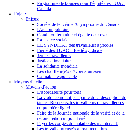
Programme de bourses pour l’équité des TUAC
Canada
Enjeux
Enjeux
Société de leucémie & lymphome du Canada
L’action politique
Condition féminine et égalité des sexes
La justice sociale
LE SYNDICAT des travailleurs agricoles
Fierté des TUAC – Fierté syndicale
Jeunes travailleurs
Justice alimentaire
La solidarité mondiale
Les chauffeur(e)s d’Uber s’unissent
Cannabis responsable
Moyens d’action
Moyens d’action
L’abordabilité pour tous
La violence ne fait pas partie de la description de
tâche : Respectez les travailleurs et travailleuses
en première ligne!
Faire de la Journée nationale de la vérité et de la
réconciliation un jour férié
Payer les congés de maladie dès maintenant!
Les travailleur(euse)s agroalimentaires