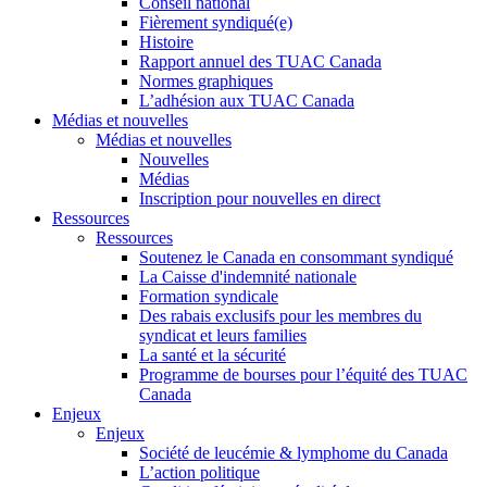
Conseil national
Fièrement syndiqué(e)
Histoire
Rapport annuel des TUAC Canada
Normes graphiques
L’adhésion aux TUAC Canada
Médias et nouvelles
Médias et nouvelles
Nouvelles
Médias
Inscription pour nouvelles en direct
Ressources
Ressources
Soutenez le Canada en consommant syndiqué
La Caisse d'indemnité nationale
Formation syndicale
Des rabais exclusifs pour les membres du
syndicat et leurs families
La santé et la sécurité
Programme de bourses pour l’équité des TUAC
Canada
Enjeux
Enjeux
Société de leucémie & lymphome du Canada
L’action politique