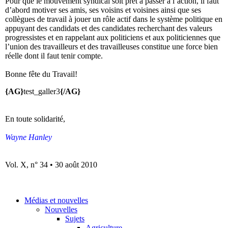
Pour que le mouvement syndical soit prêt à passer à l’action, il faut
d’abord motiver ses amis, ses voisins et voisines ainsi que ses
collègues de travail à jouer un rôle actif dans le système politique en
appuyant des candidats et des candidates recherchant des valeurs
progressistes et en rappelant aux politiciens et aux politiciennes que
l’union des travailleurs et des travailleuses constitue une force bien
réelle dont il faut tenir compte.
Bonne fête du Travail!
{AG}
test_galler3
{/AG}
En toute solidarité,
Wayne Hanley
Vol. X, n° 34 • 30 août 2010
Médias et nouvelles
Nouvelles
Sujets
Agriculture