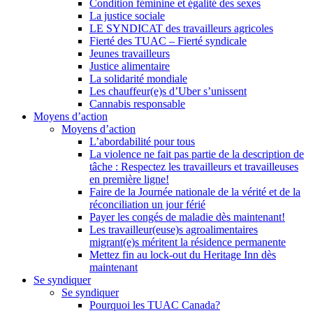
Condition féminine et égalité des sexes
La justice sociale
LE SYNDICAT des travailleurs agricoles
Fierté des TUAC – Fierté syndicale
Jeunes travailleurs
Justice alimentaire
La solidarité mondiale
Les chauffeur(e)s d’Uber s’unissent
Cannabis responsable
Moyens d’action
Moyens d’action
L’abordabilité pour tous
La violence ne fait pas partie de la description de
tâche : Respectez les travailleurs et travailleuses
en première ligne!
Faire de la Journée nationale de la vérité et de la
réconciliation un jour férié
Payer les congés de maladie dès maintenant!
Les travailleur(euse)s agroalimentaires
migrant(e)s méritent la résidence permanente
Mettez fin au lock-out du Heritage Inn dès
maintenant
Se syndiquer
Se syndiquer
Pourquoi les TUAC Canada?