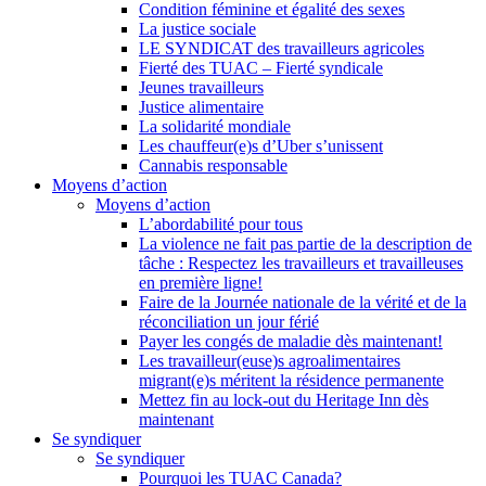
Condition féminine et égalité des sexes
La justice sociale
LE SYNDICAT des travailleurs agricoles
Fierté des TUAC – Fierté syndicale
Jeunes travailleurs
Justice alimentaire
La solidarité mondiale
Les chauffeur(e)s d’Uber s’unissent
Cannabis responsable
Moyens d’action
Moyens d’action
L’abordabilité pour tous
La violence ne fait pas partie de la description de
tâche : Respectez les travailleurs et travailleuses
en première ligne!
Faire de la Journée nationale de la vérité et de la
réconciliation un jour férié
Payer les congés de maladie dès maintenant!
Les travailleur(euse)s agroalimentaires
migrant(e)s méritent la résidence permanente
Mettez fin au lock-out du Heritage Inn dès
maintenant
Se syndiquer
Se syndiquer
Pourquoi les TUAC Canada?