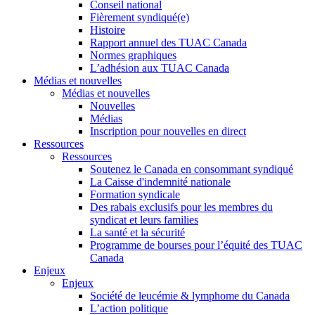
Conseil national
Fièrement syndiqué(e)
Histoire
Rapport annuel des TUAC Canada
Normes graphiques
L’adhésion aux TUAC Canada
Médias et nouvelles
Médias et nouvelles
Nouvelles
Médias
Inscription pour nouvelles en direct
Ressources
Ressources
Soutenez le Canada en consommant syndiqué
La Caisse d'indemnité nationale
Formation syndicale
Des rabais exclusifs pour les membres du
syndicat et leurs families
La santé et la sécurité
Programme de bourses pour l’équité des TUAC
Canada
Enjeux
Enjeux
Société de leucémie & lymphome du Canada
L’action politique