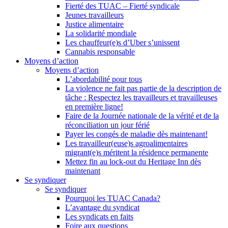
Fierté des TUAC – Fierté syndicale
Jeunes travailleurs
Justice alimentaire
La solidarité mondiale
Les chauffeur(e)s d’Uber s’unissent
Cannabis responsable
Moyens d’action
Moyens d’action
L’abordabilité pour tous
La violence ne fait pas partie de la description de
tâche : Respectez les travailleurs et travailleuses
en première ligne!
Faire de la Journée nationale de la vérité et de la
réconciliation un jour férié
Payer les congés de maladie dès maintenant!
Les travailleur(euse)s agroalimentaires
migrant(e)s méritent la résidence permanente
Mettez fin au lock-out du Heritage Inn dès
maintenant
Se syndiquer
Se syndiquer
Pourquoi les TUAC Canada?
L’avantage du syndicat
Les syndicats en faits
Foire aux questions