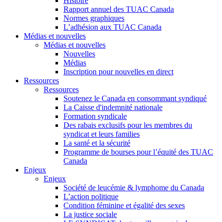
Histoire
Rapport annuel des TUAC Canada
Normes graphiques
L’adhésion aux TUAC Canada
Médias et nouvelles
Médias et nouvelles
Nouvelles
Médias
Inscription pour nouvelles en direct
Ressources
Ressources
Soutenez le Canada en consommant syndiqué
La Caisse d'indemnité nationale
Formation syndicale
Des rabais exclusifs pour les membres du
syndicat et leurs families
La santé et la sécurité
Programme de bourses pour l’équité des TUAC
Canada
Enjeux
Enjeux
Société de leucémie & lymphome du Canada
L’action politique
Condition féminine et égalité des sexes
La justice sociale