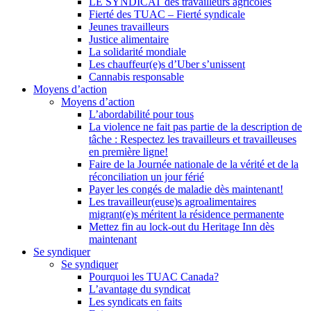
LE SYNDICAT des travailleurs agricoles
Fierté des TUAC – Fierté syndicale
Jeunes travailleurs
Justice alimentaire
La solidarité mondiale
Les chauffeur(e)s d’Uber s’unissent
Cannabis responsable
Moyens d’action
Moyens d’action
L’abordabilité pour tous
La violence ne fait pas partie de la description de
tâche : Respectez les travailleurs et travailleuses
en première ligne!
Faire de la Journée nationale de la vérité et de la
réconciliation un jour férié
Payer les congés de maladie dès maintenant!
Les travailleur(euse)s agroalimentaires
migrant(e)s méritent la résidence permanente
Mettez fin au lock-out du Heritage Inn dès
maintenant
Se syndiquer
Se syndiquer
Pourquoi les TUAC Canada?
L’avantage du syndicat
Les syndicats en faits