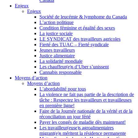
Canada
Enjeux
Enjeux
Société de leucémie & lymphome du Canada
L’action politique
Condition féminine et égalité des sexes
La justice sociale
LE SYNDICAT des travailleurs agricoles
Fierté des TUAC – Fierté syndicale
Jeunes travailleurs
Justice alimentaire
La solidarité mondiale
Les chauffeur(e)s d’Uber s’unissent
Cannabis responsable
Moyens d’action
Moyens d’action
L’abordabilité pour tous
La violence ne fait pas partie de la description de
tâche : Respectez les travailleurs et travailleuses
en première ligne!
Faire de la Journée nationale de la vérité et de la
réconciliation un jour férié
Payer les congés de maladie dès maintenant!
Les travailleur(euse)s agroalimentaires
migrant(e)s méritent la résidence permanente