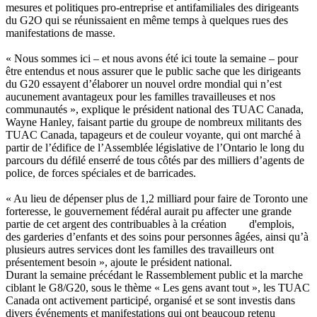
mesures et politiques pro-entreprise et antifamiliales des dirigeants
du G2O qui se réunissaient en même temps à quelques rues des
manifestations de masse.
« Nous sommes ici – et nous avons été ici toute la semaine – pour
être entendus et nous assurer que le public sache que les dirigeants
du G20 essayent d’élaborer un nouvel ordre mondial qui n’est
aucunement avantageux pour les familles travailleuses et nos
communautés », explique le président national des TUAC Canada,
Wayne Hanley, faisant partie du groupe de nombreux militants des
TUAC Canada, tapageurs et de couleur voyante, qui ont marché à
partir de l’édifice de l’Assemblée législative de l’Ontario le long du
parcours du défilé enserré de tous côtés par des milliers d’agents de
police, de forces spéciales et de barricades.
« Au lieu de dépenser plus de 1,2 milliard pour faire de Toronto une
forteresse, le gouvernement fédéral aurait pu affecter une grande
partie de cet argent des contribuables à la création d'emplois,
des garderies d’enfants et des soins pour personnes âgées, ainsi qu’à
plusieurs autres services dont les familles des travailleurs ont
présentement besoin », ajoute le président national.
Durant la semaine précédant le Rassemblement public et la marche
ciblant le G8/G20, sous le thème « Les gens avant tout », les TUAC
Canada ont activement participé, organisé et se sont investis dans
divers événements et manifestations qui ont beaucoup retenu