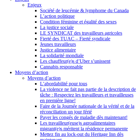
Enjeux
Société de leucémie & lymphome du Canada
L’action politique
Condition féminine et égalité des sexes
La justice sociale
LE SYNDICAT des travailleurs agricoles
Fierté des TUAC – Fierté syndicale
Jeunes travailleurs
Justice alimentaire
La solidarité mondiale
Les chauffeur(e)s d’Uber s’unissent
Cannabis responsable
Moyens d’action
Moyens d’action
L’abordabilité pour tous
La violence ne fait pas partie de la description de
tâche : Respectez les travailleurs et travailleuses
en première ligne!
Faire de la Journée nationale de la vérité et de la
réconciliation un jour férié
Payer les congés de maladie dès maintenant!
Les travailleur(euse)s agroalimentaires
migrant(e)s méritent la résidence permanente
Mettez fin au lock-out du Heritage Inn dès
maintenant