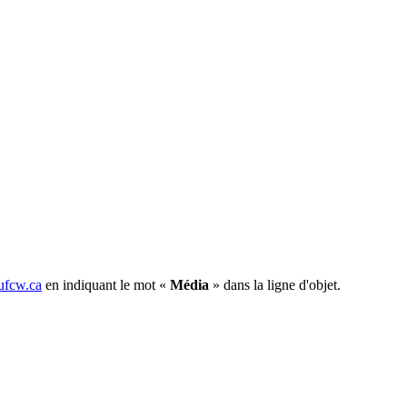
fcw.ca
en indiquant le mot «
Média
» dans la ligne d'objet.