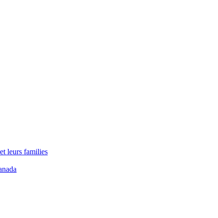
t leurs families
anada