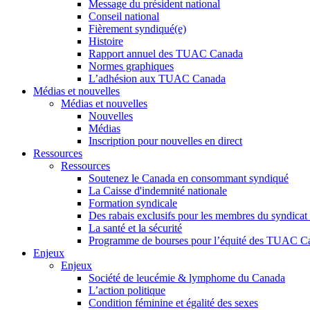
Message du président national
Conseil national
Fièrement syndiqué(e)
Histoire
Rapport annuel des TUAC Canada
Normes graphiques
L’adhésion aux TUAC Canada
Médias et nouvelles
Médias et nouvelles
Nouvelles
Médias
Inscription pour nouvelles en direct
Ressources
Ressources
Soutenez le Canada en consommant syndiqué
La Caisse d'indemnité nationale
Formation syndicale
Des rabais exclusifs pour les membres du syndicat e
La santé et la sécurité
Programme de bourses pour l’équité des TUAC C
Enjeux
Enjeux
Société de leucémie & lymphome du Canada
L’action politique
Condition féminine et égalité des sexes