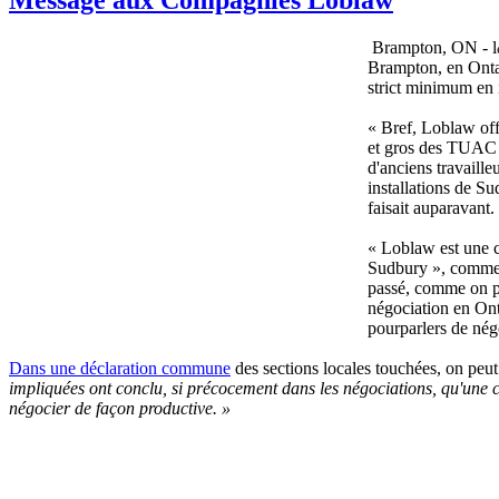
Brampton, ON - l
Brampton, en Onta
strict minimum en 
« Bref, Loblaw off
et gros des TUAC C
d'anciens travaille
installations de S
faisait auparavant.
« Loblaw est une 
Sudbury », comment
passé, comme on pe
négociation en Onta
pourparlers de nég
Dans une déclaration commune
des sections locales touchées, on peut 
impliquées ont conclu, si précocement dans les négociations, qu'une
négocier de façon productive. »