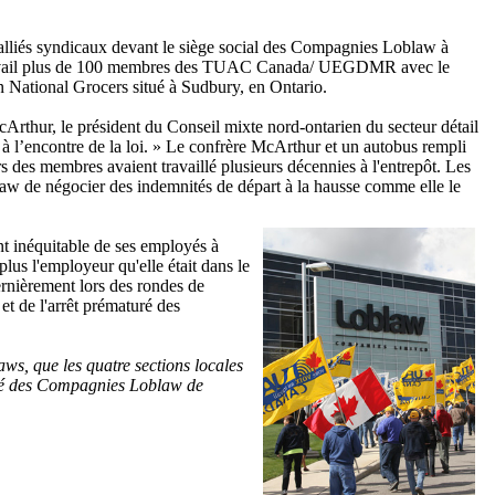
alliés syndicaux devant le siège social des Compagnies Loblaw à
ns travail plus de 100 membres des TUAC Canada/ UEGDMR avec le
n National Grocers situé à Sudbury, en Ontario.
rthur, le président du Conseil mixte nord-ontarien du secteur détail
à l’encontre de la loi. » Le confrère McArthur et un autobus rempli
s des membres avaient travaillé plusieurs décennies à l'entrepôt. Les
blaw de négocier des indemnités de départ à la hausse comme elle le
 inéquitable de ses employés à
s l'employeur qu'elle était dans le
ernièrement lors des rondes de
et de l'arrêt prématuré des
aws, que les quatre sections locales
onté des Compagnies Loblaw de