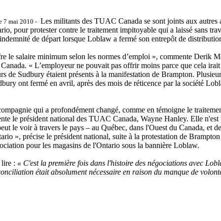
Les militants des TUAC Canada se sont joints aux autres 
e 7 mai 2010 -
rio, pour protester contre le traitement impitoyable qui a laissé sa
indemnité de départ lorsque Loblaw a fermé son entrepôt de distributio
re le salaire minimum selon les normes d’emploi », commente Derik McA
anada. « L’employeur ne pouvait pas offrir moins parce que cela irait 
urs de Sudbury étaient présents à la manifestation de Brampton. Plusieur
udbury ont fermé en avril, après des mois de réticence par la société Lo
compagnie qui a profondément changé, comme en témoigne le traitement
e le président national des TUAC Canada, Wayne Hanley. Elle n'est plu
ut le voir à travers le pays – au Québec, dans l'Ouest du Canada, et d
rio », précise le président national, suite à la protestation de Brampton 
ociation pour les magasins de l'Ontario sous la bannière Loblaw.
lire :
« C'est la première fois dans l'histoire des négociations avec Lobl
 conciliation était absolument nécessaire en raison du manque de vol