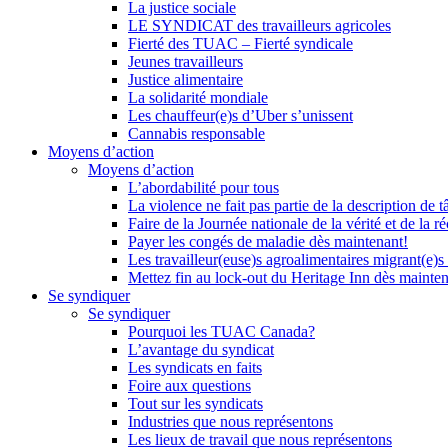
La justice sociale
LE SYNDICAT des travailleurs agricoles
Fierté des TUAC – Fierté syndicale
Jeunes travailleurs
Justice alimentaire
La solidarité mondiale
Les chauffeur(e)s d’Uber s’unissent
Cannabis responsable
Moyens d’action
Moyens d’action
L’abordabilité pour tous
La violence ne fait pas partie de la description de t
Faire de la Journée nationale de la vérité et de la ré
Payer les congés de maladie dès maintenant!
Les travailleur(euse)s agroalimentaires migrant(e)s
Mettez fin au lock-out du Heritage Inn dès mainte
Se syndiquer
Se syndiquer
Pourquoi les TUAC Canada?
L’avantage du syndicat
Les syndicats en faits
Foire aux questions
Tout sur les syndicats
Industries que nous représentons
Les lieux de travail que nous représentons