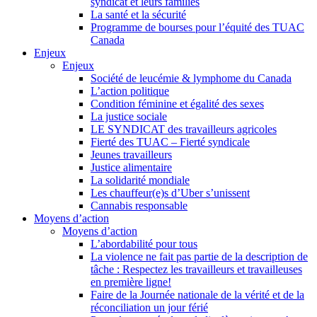
syndicat et leurs families
La santé et la sécurité
Programme de bourses pour l’équité des TUAC
Canada
Enjeux
Enjeux
Société de leucémie & lymphome du Canada
L’action politique
Condition féminine et égalité des sexes
La justice sociale
LE SYNDICAT des travailleurs agricoles
Fierté des TUAC – Fierté syndicale
Jeunes travailleurs
Justice alimentaire
La solidarité mondiale
Les chauffeur(e)s d’Uber s’unissent
Cannabis responsable
Moyens d’action
Moyens d’action
L’abordabilité pour tous
La violence ne fait pas partie de la description de
tâche : Respectez les travailleurs et travailleuses
en première ligne!
Faire de la Journée nationale de la vérité et de la
réconciliation un jour férié