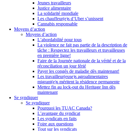
Jeunes travailleurs
Justice alimentaire
La solidarité mondiale
Les chauffeur(e)s d’Uber s’unissent
Cannabis responsable
Moyens d’action
Moyens d’action
L’abordabilité pour tous
La violence ne fait pas partie de la description de
tâche : Respectez les travailleurs et travailleuses
en première ligne!
Faire de la Journée nationale de la vérité et de la
réconciliation un jour férié
Payer les congés de maladie dès maintenant!
Les travailleur(euse)s agroalimentaires
migrant(e)s méritent la résidence permanente
Mettez fin au lock-out du Heritage Inn dès
maintenant
Se syndiquer
Se syndiquer
Pourquoi les TUAC Canada?
L’avantage du syndicat
Les syndicats en faits
Foire aux questions
Tout sur les syndicats