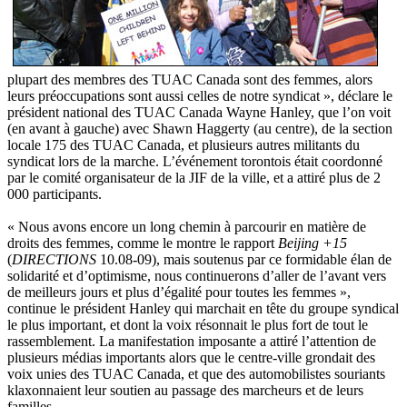
plupart des membres des TUAC Canada sont des femmes, alors
leurs préoccupations sont aussi celles de notre syndicat », déclare le
président national des TUAC Canada Wayne Hanley, que l’on voit
(en avant à gauche) avec Shawn Haggerty (au centre), de la section
locale 175 des TUAC Canada, et plusieurs autres militants du
syndicat lors de la marche. L’événement torontois était coordonné
par le comité organisateur de la JIF de la ville, et a attiré plus de 2
000 participants.
« Nous avons encore un long chemin à parcourir en matière de
droits des femmes, comme le montre le rapport
Beijing +15
(
DIRECTIONS
10.08-09), mais soutenus par ce formidable élan de
solidarité et d’optimisme, nous continuerons d’aller de l’avant vers
de meilleurs jours et plus d’égalité pour toutes les femmes »,
continue le président Hanley qui marchait en tête du groupe syndical
le plus important, et dont la voix résonnait le plus fort de tout le
rassemblement. La manifestation imposante a attiré l’attention de
plusieurs médias importants alors que le centre-ville grondait des
voix unies des TUAC Canada, et que des automobilistes souriants
klaxonnaient leur soutien au passage des marcheurs et de leurs
familles.