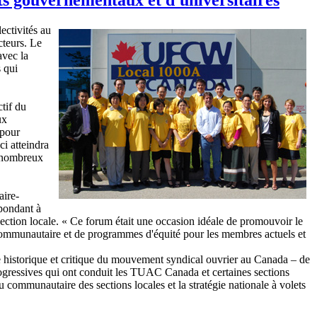
ectivités au
cteurs. Le
avec la
 qui
tif du
ux
 pour
ci atteindra
e nombreux
aire-
épondant à
 section locale. « Ce forum était une occasion idéale de promouvoir le
e communautaire et de programmes d'équité pour les membres actuels et
 historique et critique du mouvement syndical ouvrier au Canada – de
rogressives qui ont conduit les TUAC Canada et certaines sections
eu communautaire des sections locales et la stratégie nationale à volets