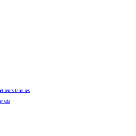
t leurs families
anada