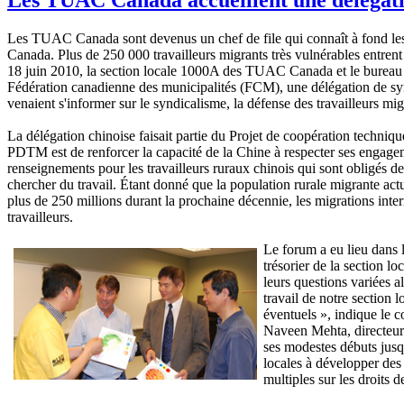
Les TUAC Canada sont devenus un chef de file qui connaît à fond les q
Canada. Plus de 250 000 travailleurs migrants très vulnérables entren
18 juin 2010, la section locale 1000A des TUAC Canada et le bureau n
Fédération canadienne des municipalités (FCM), une délégation de synd
venaient s'informer sur le syndicalisme, la défense des travailleurs mi
La délégation chinoise faisait partie du Projet de coopération techniq
PDTM est de renforcer la capacité de la Chine à respecter ses engageme
renseignements pour les travailleurs ruraux chinois qui sont obligés de
chercher du travail. Étant donné que la population rurale migrante actue
plus de 250 millions durant la prochaine décennie, les migrations inte
travailleurs.
Le forum a eu lieu dans
trésorier de la section l
leurs questions variées a
travail de notre section
éventuels », indique le c
Naveen Mehta, directeur
ses modestes débuts jusq
locales à développer des 
multiples sur les droits 