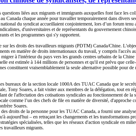
uestions liées aux migrants et immigrants auxquelles font face les coll
t au Canada chaque année pour travailler temporairement dans divers se
ational du syndicat accueillaient conjointement, lors d’un forum tenu 
icalistes, d'universitaires et de représentants du gouvernement chinois
grants et les programmes qui s'y rapportent.
ue sur les droits des travailleurs migrants (PDTM) Canada/Chine. L'objec
nts en matière de droits internationaux du travail, y compris l'accès a
 migrer à l'intérieur du pays vers les grands centres urbains de la Chine
lle est estimée à 144 millions de personnes et qu'il est prévu que celle-
rnes constituent vraisemblablement la seule alternative possible pour d
 les bureaux de la section locale 1000A des TUAC Canada que le secrét
ocale, Tony Soares, a fait visiter aux membres de la délégation, tout en r
llant de l'affectation des cotisations syndicales au fonctionnement de la
 locale comme l’un des chefs de file en matière de diversité, d'approch
onfrère Soares.
 des droits de la personne pour les TUAC Canada, a fourni une analyse
u'à aujourd'hui – en retraçant les changements et les transformations p
stratégies spécialisées, telles que les réseaux d'action syndicale en mili
des travailleurs migrants.