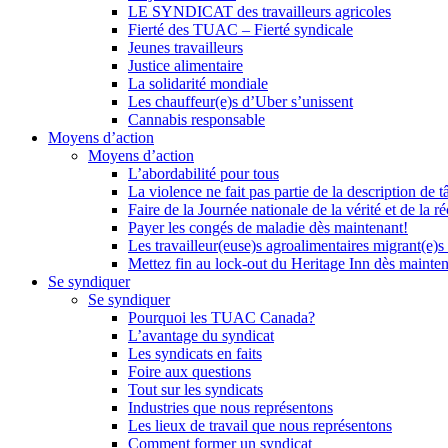
LE SYNDICAT des travailleurs agricoles
Fierté des TUAC – Fierté syndicale
Jeunes travailleurs
Justice alimentaire
La solidarité mondiale
Les chauffeur(e)s d’Uber s’unissent
Cannabis responsable
Moyens d’action
Moyens d’action
L’abordabilité pour tous
La violence ne fait pas partie de la description de t
Faire de la Journée nationale de la vérité et de la ré
Payer les congés de maladie dès maintenant!
Les travailleur(euse)s agroalimentaires migrant(e)s
Mettez fin au lock-out du Heritage Inn dès mainte
Se syndiquer
Se syndiquer
Pourquoi les TUAC Canada?
L’avantage du syndicat
Les syndicats en faits
Foire aux questions
Tout sur les syndicats
Industries que nous représentons
Les lieux de travail que nous représentons
Comment former un syndicat