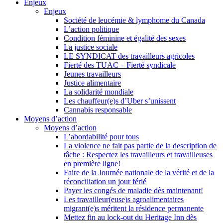
Enjeux
Enjeux
Société de leucémie & lymphome du Canada
L’action politique
Condition féminine et égalité des sexes
La justice sociale
LE SYNDICAT des travailleurs agricoles
Fierté des TUAC – Fierté syndicale
Jeunes travailleurs
Justice alimentaire
La solidarité mondiale
Les chauffeur(e)s d’Uber s’unissent
Cannabis responsable
Moyens d’action
Moyens d’action
L’abordabilité pour tous
La violence ne fait pas partie de la description de
tâche : Respectez les travailleurs et travailleuses
en première ligne!
Faire de la Journée nationale de la vérité et de la
réconciliation un jour férié
Payer les congés de maladie dès maintenant!
Les travailleur(euse)s agroalimentaires
migrant(e)s méritent la résidence permanente
Mettez fin au lock-out du Heritage Inn dès