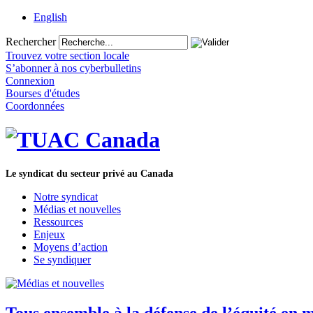
English
Rechercher
Trouvez votre section locale
S’abonner à nos cyberbulletins
Connexion
Bourses d'études
Coordonnées
Le syndicat du secteur privé au Canada
Notre syndicat
Médias et nouvelles
Ressources
Enjeux
Moyens d’action
Se syndiquer
Tous ensemble à la défense de l’équité en 