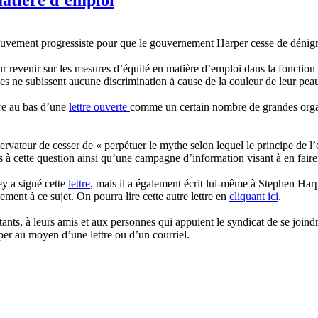
uvement progressiste pour que le gouvernement Harper cesse de dénigrer
r revenir sur les mesures d’équité en matière d’emploi dans la fonction 
es ne subissent aucune discrimination à cause de la couleur de leur peau
re au bas d’une
lettre ouverte
comme un certain nombre de grandes organis
ateur de cesser de « perpétuer le mythe selon lequel le principe de l’é
ves à cette question ainsi qu’une campagne d’information visant à en fai
y a signé cette
lettre
, mais il a également écrit lui-même à Stephen Ha
ement à ce sujet. On pourra lire cette autre lettre en
cliquant ici
.
s, à leurs amis et aux personnes qui appuient le syndicat de se joindre
per au moyen d’une lettre ou d’un courriel.