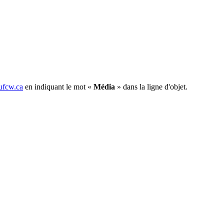
fcw.ca
en indiquant le mot «
Média
» dans la ligne d'objet.