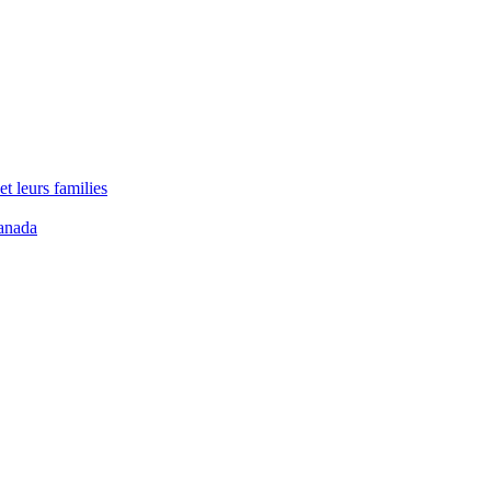
t leurs families
anada