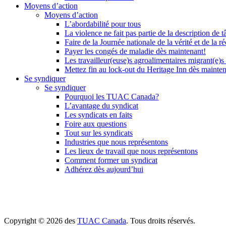
Moyens d’action
Moyens d’action
L’abordabilité pour tous
La violence ne fait pas partie de la description de t
Faire de la Journée nationale de la vérité et de la ré
Payer les congés de maladie dès maintenant!
Les travailleur(euse)s agroalimentaires migrant(e)s
Mettez fin au lock-out du Heritage Inn dès mainte
Se syndiquer
Se syndiquer
Pourquoi les TUAC Canada?
L’avantage du syndicat
Les syndicats en faits
Foire aux questions
Tout sur les syndicats
Industries que nous représentons
Les lieux de travail que nous représentons
Comment former un syndicat
Adhérez dès aujourd’hui
Copyright © 2026 des
TUAC Canada
. Tous droits réservés.