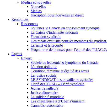
Médias et nouvelles
Nouvelles
Médias
Inscription pour nouvelles en direct
Ressources
Ressources
Soutenez le Canada en consommant syndiqué
La Caisse d'indemnité nationale
Formation syndicale
Des rabais exclusifs pour les membres du syndicat e
La santé et la sécurité
Programme de bourses pour l’équité des TUAC C
Enjeux
Enjeux
Société de leucémie & lymphome du Canada
L’action politique
Condition féminine et égalité des sexes
La justice sociale
LE SYNDICAT des travailleurs agricoles
Fierté des TUAC – Fierté syndicale
Jeunes travailleurs
Justice alimentaire
La solidarité mondiale
Les chauffeur(e)s d’Uber s’unissent
Cannabis responsable