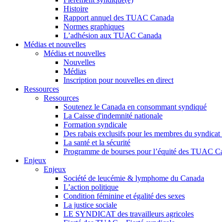
Histoire
Rapport annuel des TUAC Canada
Normes graphiques
L’adhésion aux TUAC Canada
Médias et nouvelles
Médias et nouvelles
Nouvelles
Médias
Inscription pour nouvelles en direct
Ressources
Ressources
Soutenez le Canada en consommant syndiqué
La Caisse d'indemnité nationale
Formation syndicale
Des rabais exclusifs pour les membres du syndicat e
La santé et la sécurité
Programme de bourses pour l’équité des TUAC C
Enjeux
Enjeux
Société de leucémie & lymphome du Canada
L’action politique
Condition féminine et égalité des sexes
La justice sociale
LE SYNDICAT des travailleurs agricoles