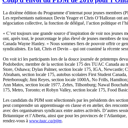
La dixième édition du Programme d’internat pour jeunes membres (PI
Les représentants nationaux Devin Yeager et Chris O’Halloran ont ani
négociation collective, la fonction de délégué, l’action politique et l
« C’est toujours une grande source d’inspiration de voir nos jeunes 
ont, après tout, le pourcentage le plus élevé de jeunes membres de t
Canada Wayne Hanley. « Nous sommes fiers de pouvoir offrir ce genr
syndicalistes. En fait, Chris et Devin – qui ont coanimé la récente s
On voit ici les participants lors de la douce journée de printemps dev
Podobedov, membre de la section locale 175 des TUAC Canada au ma
Store, Oshawa; Dylan Palmer, section locale 175, IGA, Newcastle; C
Abraham, section locale 175, autobus scolaires First Student Canad
Peterborough; Jimi Reyes, section locale 1000A, No Frills, Hamilton;
Ann Matos, section locale 1977, Zehrs, Tillsonburg; Nawal Bouchahm
175, Metro, Toronto; et Robyn Valley, section locale 175, Food Basic
Les candidats du PIJM sont sélectionnés par les présidents des section
peut comprendre un apprentissage en classe et en atelier, des rencontre
avec des organisateurs syndicaux entre autres activités. D’autres se
Britannique et l’Alberta, ainsi que pour les provinces de l’Atlantiqu
rendez-vous à
www.tuac.ca/pijm
.