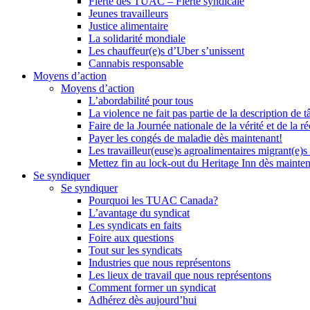
Fierté des TUAC – Fierté syndicale
Jeunes travailleurs
Justice alimentaire
La solidarité mondiale
Les chauffeur(e)s d’Uber s’unissent
Cannabis responsable
Moyens d’action
Moyens d’action
L’abordabilité pour tous
La violence ne fait pas partie de la description de t
Faire de la Journée nationale de la vérité et de la ré
Payer les congés de maladie dès maintenant!
Les travailleur(euse)s agroalimentaires migrant(e)s
Mettez fin au lock-out du Heritage Inn dès mainte
Se syndiquer
Se syndiquer
Pourquoi les TUAC Canada?
L’avantage du syndicat
Les syndicats en faits
Foire aux questions
Tout sur les syndicats
Industries que nous représentons
Les lieux de travail que nous représentons
Comment former un syndicat
Adhérez dès aujourd’hui