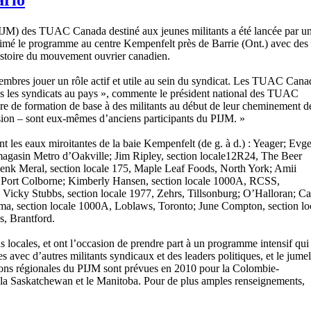
JM) des TUAC Canada destiné aux jeunes militants a été lancée par u
mé le programme au centre Kempenfelt près de Barrie (Ont.) avec des l
’histoire du mouvement ouvrier canadien.
membres jouer un rôle actif et utile au sein du syndicat. Les TUAC Cana
ous les syndicats au pays », commente le président national des TUAC
e de formation de base à des militants au début de leur cheminement d
ession – sont eux-mêmes d’anciens participants du PIJM. »
ant les eaux miroitantes de la baie Kempenfelt (de g. à d.) : Yeager; Evg
gasin Metro d’Oakville; Jim Ripley, section locale12R24, The Beer
enk Meral, section locale 175, Maple Leaf Foods, North York; Amii
a, Port Colborne; Kimberly Hansen, section locale 1000A, RCSS,
 Vicky Stubbs, section locale 1977, Zehrs, Tillsonburg; O’Halloran; Ca
a, section locale 1000A, Loblaws, Toronto; June Compton, section lo
s, Brantford.
s locales, et ont l’occasion de prendre part à un programme intensif qui
s avec d’autres militants syndicaux et des leaders politiques, et le jume
ssions régionales du PIJM sont prévues en 2010 pour la Colombie-
e, la Saskatchewan et le Manitoba. Pour de plus amples renseignements,