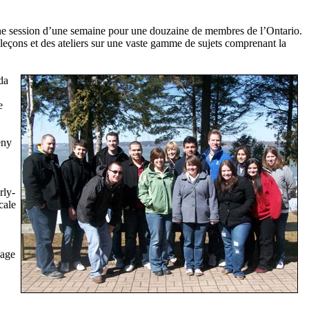
ne session d’une semaine pour une douzaine de membres de l’Ontario.
eçons et des ateliers sur une vaste gamme de sujets comprenant la
da
e
eny
rly-
cale
lage