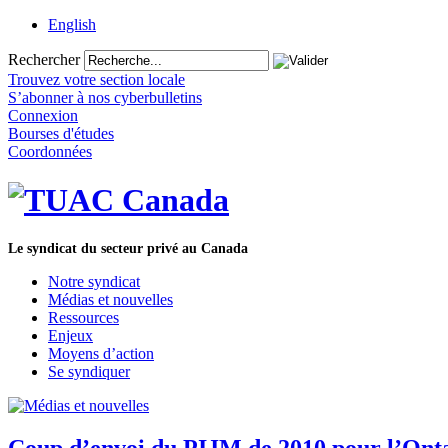
English
Rechercher
Trouvez votre section locale
S’abonner à nos cyberbulletins
Connexion
Bourses d'études
Coordonnées
Le syndicat du secteur privé au Canada
Notre syndicat
Médias et nouvelles
Ressources
Enjeux
Moyens d’action
Se syndiquer
Coup d’envoi du PIJM de 2010 pour l’Ont