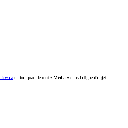
fcw.ca
en indiquant le mot «
Média
» dans la ligne d'objet.