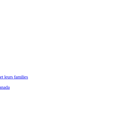
t leurs families
anada